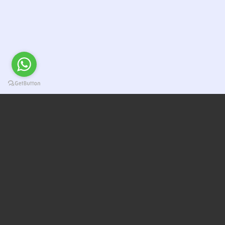
Neden Bizi Seçmelisin
Test, Sınav, Analiz
hepsi tek
platformda